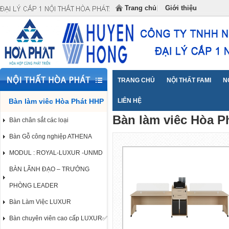
Đại lý cấp 1 Nội Thất Hòa Phát cung cấp NỘI THẤT
Trang chủ
Giới thiệu
TRANG CHỦ
NỘI THẤT FAMI
N
Bàn làm viêc Hòa Phát HHP
Trang chủ
LIÊN HỆ
Bàn làm viêc Hòa Phát
>>
Bàn làm viêc Hòa P
Bàn chân sắt các loại
Bàn Gỗ công nghiệp ATHENA
MODUL : ROYAL-LUXUR -UNMD
BÀN LÃNH ĐẠO – TRƯỞNG
PHÒNG LEADER
Bàn Làm Việc LUXUR
Bàn chuyên viên cao cấp LUXUR✅