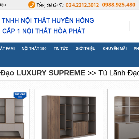
 NỘI THẤT BÀN GHẾ VĂN PHÒNG, NỘI THẤT GIA ĐÌNH..
hiệu
HẤT FAMI
NỘI THẤT 190
TIN TỨC
GIỚI THIỆU
KHUYẾN MÃI
PH
ãnh Đạo LUXURY SUPREME
>> Tủ Lãnh Đạo LUXURY SUPREME
h Đạo LUXURY SUPREME
>> Tủ Lãnh Đ