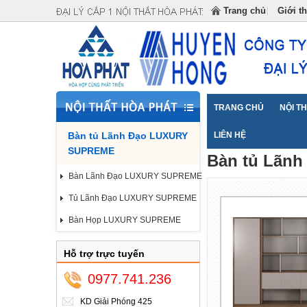
Đại lý cấp 1 Nội Thất Hòa Phát cung cấp
Trang chủ
Giới t
TRANG CHỦ
NỘI T
Bàn tủ Lãnh Đạo LUXURY
Trang chủ
LIÊN HỆ
Bàn tủ L
>>
SUPREME
Bàn tủ Lãn
Bàn Lãnh Đạo LUXURY SUPREME
Tủ Lãnh Đạo LUXURY SUPREME
Bàn Họp LUXURY SUPREME
Hỗ trợ trực tuyến
0977.741.236
KD Giải Phóng 425