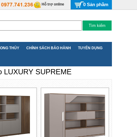
. của nội thất Hòa Phát
0 Sản phầm
Hỗ trợ online
ONG THỦY
CHÍNH SÁCH BẢO HÀNH
TUYỂN DỤNG
ạo LUXURY SUPREME