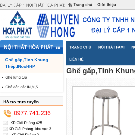
Đại lý cấp 1 Nội Thất Hòa Phát cung cấp NỘI THẤT
Trang chủ
Giới thiệu
TRANG CHỦ
NỘI THẤT FAMI
N
Ghế gấp,Tinh Khung
Trang chủ
LIÊN HỆ
Ghế gấp,Tinh Khung T
>>
Thép.INoxHHP
Ghế gấp,Tinh Khun
Ghế lưng tựa
Ghế đôn các lN,M,S
Hỗ trợ trực tuyến
0977.741.236
KD Giải Phóng 425
KD Giải Phóng -khu vực 3