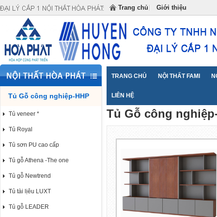
Đại lý cấp 1 Nội Thất Hòa Phát cung cấp NỘI THẤT
Trang chủ
Giới thiệu
TRANG CHỦ
NỘI THẤT FAMI
N
Tủ Gỗ công nghiệp-HHP
Trang chủ
LIÊN HỆ
Tủ Gỗ công nghiệp-HH
>>
Tủ Gỗ công nghiệp
Tủ veneer *
Tủ Royal
Tủ sơn PU cao cấp
Tủ gỗ Athena -The one
Tủ gỗ Newtrend
Tủ tài lịêu LUXT
Tủ gỗ LEADER