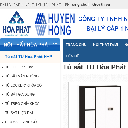
Đại lý cấp 1 Nội Thất Hòa Phát cung cấp NỘI THẤT
Trang chủ
Giới thiệu
TRANG CHỦ
NỘI THẤT FAMI
N
Tủ sắt TU Hòa Phát HHP
Trang chủ
LIÊN HỆ
Tủ sắt TU Hòa Phát HH
>>
Tủ sắt TU Hòa Phát
TỦ FILE- The One
TỦ SẮT VĂN PHÒNG
TỦ LOCKER/ KHÓA SỐ
TỦ SẮT GIA DỤNG
TỦ TREO CHÌA KHÓA
TỦ SẮT HIỆN ĐẠI
I. TỦ SẮT CÁNH GỖ