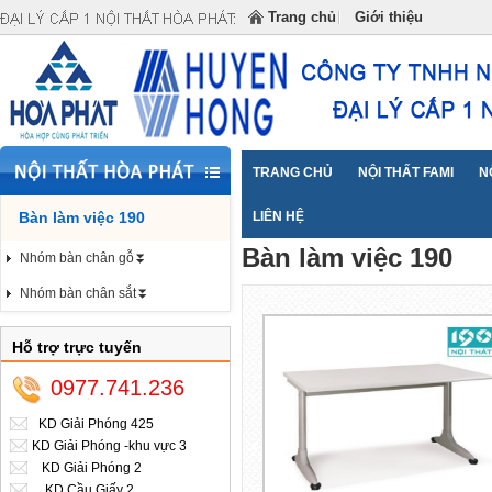
Đại lý cấp 1 Nội Thất Hòa Phát cung cấp NỘI THẤT
Trang chủ
Giới thiệu
TRANG CHỦ
NỘI THẤT FAMI
N
Bàn làm việc 190
Trang chủ
LIÊN HỆ
Bàn làm việc 190
>>
Bàn làm việc 190
Nhóm bàn chân gỗ⏬
Nhóm bàn chân sắt⏬
Hỗ trợ trực tuyến
0977.741.236
KD Giải Phóng 425
KD Giải Phóng -khu vực 3
KD Giải Phóng 2
KD Cầu Giấy 2